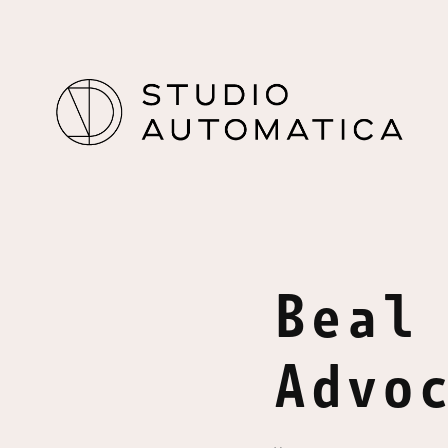
Beal 
Advo